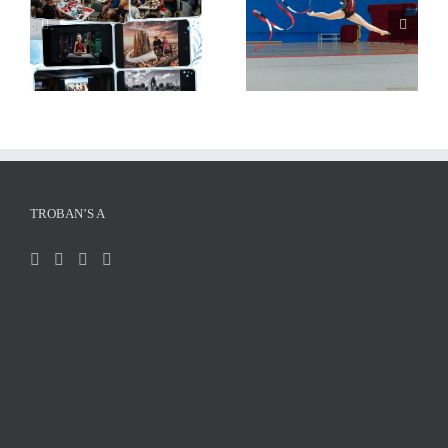
AFOCER col·labora
Xerrada de Xavi Llop:
amb diverses entitats en
Què puc fotografiar i
activitats de final de
què no
curs
TROBAN’S A