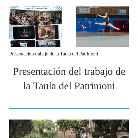
AFOCER col·labora
Xerrada de Xavi Llop:
amb diverses entitats en
Què puc fotografiar i
activitats de final de
què no
curs
Presentación trabajo de la Taula del Patrimoni
Presentación del trabajo de
la Taula del Patrimoni